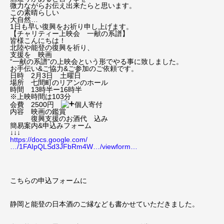
微力ながらお伝え出来たらと思います。
この素晴らしい
大自然…
1日も早い復興をお祈り申し上げます。
【チャリティー上映会 一献の系譜】
皆様こんにちは！
北陸や能登の復興を祈り、
支援を 映画
“一献の系譜”の上映会という形でやる事に致しました。
お手伝い&ご協力&ご参加のご依頼です。
日時 2月3日 土曜日
場所 七間町のリアンのホール
時間 13時半ー16時半
※上映時間は103分
会費 2500円
個人寄付
内容 映画の鑑賞
復興支援のお酒代 込み
簡易案内&申込みフォーム
↓↓↓
https://docs.google.com/
…/1FAIpQLSd3JFbRm4W…/viewform…
こちらの申込フォームに
静岡と能登の日本酒のご縁なども書かせていただきました。